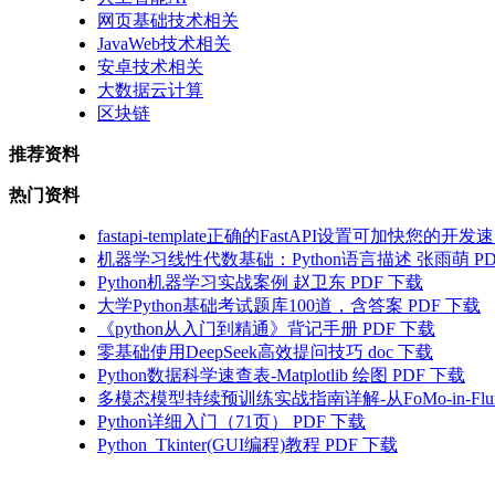
网页基础技术相关
JavaWeb技术相关
安卓技术相关
大数据云计算
区块链
推荐资料
热门资料
fastapi-template正确的FastAPI设置可加快您的开
机器学习线性代数基础：Python语言描述 张雨萌 PD
Python机器学习实战案例 赵卫东 PDF 下载
大学Python基础考试题库100道，含答案 PDF 下载
《python从入门到精通》背记手册 PDF 下载
零基础使用DeepSeek高效提问技巧 doc 下载
Python数据科学速查表-Matplotlib 绘图 PDF 下载
多模态模型持续预训练实战指南详解-从FoMo-in-Flu
Python详细入门（71页） PDF 下载
Python_Tkinter(GUI编程)教程 PDF 下载