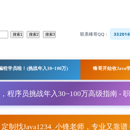
联系锋哥QQ：
332016
程学员啦！(挑战年入30~100万)
锋哥开始收Java
程，程序员挑战年入30~100万高级指南 - 
项目定制找Java1234_小锋老师，专业又靠谱 Q