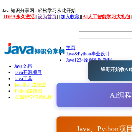
Java知识分享网 - 轻松学习从此开始！
[
IDEA永久激活
][
设为首页
] [
加入收藏
][
AI人工智能学习大礼包
]
主页
Java&Python毕业设计
Java1234原创视频教程
Java文档
锋哥开始收AI编
Java开源项目
Java工具
java学习路线图
Python路线图
AI编
AI编程学习路线图
Java、Python