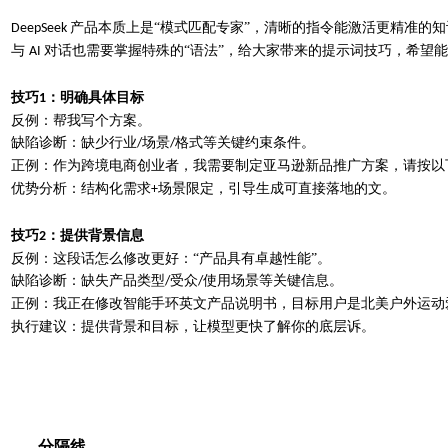
产品本质上是“模式匹配专家”，清晰的指令能激活更精准的知
DeepSeek
与
对话也需要掌握特殊的“语法”，给大家带来的提示词技巧，希望
AI
技巧
：明确具体目标
1
反例：帮我写个方案。
缺陷诊断：缺少行业
场景
格式等关键约束条件。
/
/
正例：作为跨境电商创业者，我需要制定亚马逊新品推广方案，请按以
优势分析：结构化需求
场景限定，引导生成可直接落地的文。
+
技巧
：提供背景信息
2
反例：这段话怎么修改更好：“产品具有卓越性能”。
缺陷诊断：缺失产品类型
受众
使用场景等关键信息。
/
/
正例：我正在修改智能手环英文产品说明书，目标用户是北美户外运动
执行建议：提供背景和目标，让模型更快了解你的底层诉。
------分隔线----------------------------