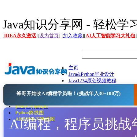
Java知识分享网 - 轻松
[
IDEA永久激活
][
设为首页
] [
加入收藏
][
AI人工智能学习大礼包
]
主页
Java&Python毕业设计
Java1234原创视频教程
Java文档
锋哥开始收AI编程学员啦！(挑战年入30~100万)
Java开源项目
Java工具
java学习路线图
Python路线图
AI编程，程序员挑战年入
AI编程学习路线图