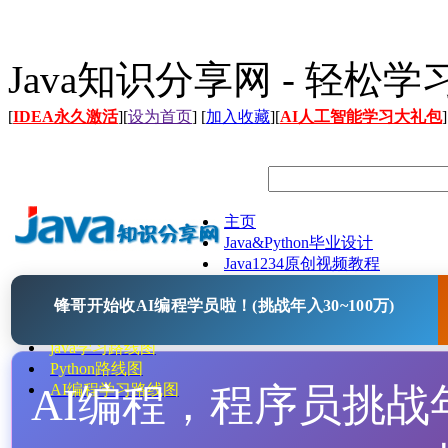
Java知识分享网 - 轻松
[
IDEA永久激活
][
设为首页
] [
加入收藏
][
AI人工智能学习大礼包
]
主页
Java&Python毕业设计
Java1234原创视频教程
Java文档
锋哥开始收AI编程学员啦！(挑战年入30~100万)
Java开源项目
Java工具
java学习路线图
Python路线图
AI编程，程序员挑战年入
AI编程学习路线图