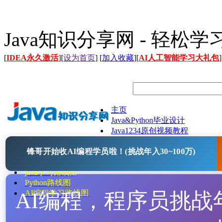
Java知识分享网 - 轻松
[
IDEA永久激活
][
设为首页
] [
加入收藏
][
AI人工智能学习大礼包
]
主页
Java&Python毕业设计
Java1234原创视频教程
Java文档
锋哥开始收AI编程学员啦！(挑战年入30~100万)
Java开源项目
Java工具
java学习路线图
Python路线图
AI编程，程序员挑战年入
AI编程学习路线图