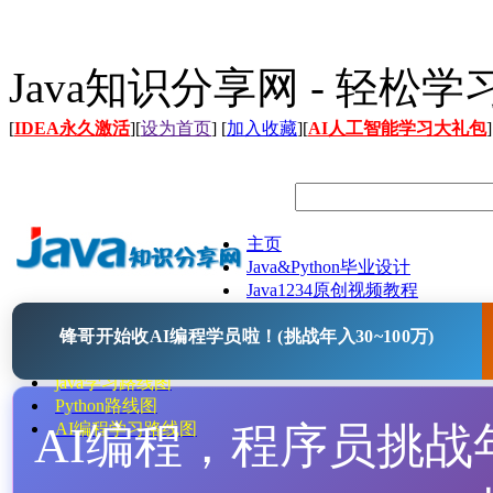
Java知识分享网 - 轻松
[
IDEA永久激活
][
设为首页
] [
加入收藏
][
AI人工智能学习大礼包
]
主页
Java&Python毕业设计
Java1234原创视频教程
Java文档
锋哥开始收AI编程学员啦！(挑战年入30~100万)
Java开源项目
Java工具
java学习路线图
Python路线图
AI编程，程序员挑战年入
AI编程学习路线图