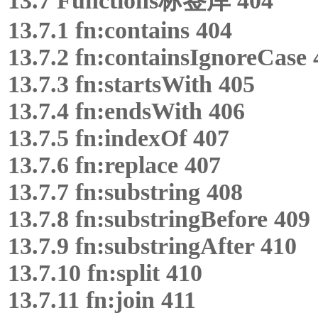
13.7 Functions标签库 404
13.7.1 fn:contains 404
13.7.2 fn:containsIgnoreCase 
13.7.3 fn:startsWith 405
13.7.4 fn:endsWith 406
13.7.5 fn:indexOf 407
13.7.6 fn:replace 407
13.7.7 fn:substring 408
13.7.8 fn:substringBefore 409
13.7.9 fn:substringAfter 410
13.7.10 fn:split 410
13.7.11 fn:join 411