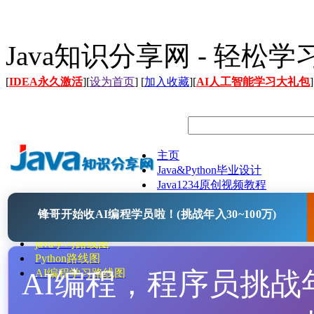
Java知识分享网 - 轻松
[
IDEA永久激活
][
设为首页
] [
加入收藏
][
AI人工智能学习大礼包
]
主页
Java&Python毕业设计
Java1234原创视频教程
Java文档
锋哥开始收AI编程学员啦！(挑战年入30~100万)
Java开源项目
Java工具
java学习路线图
Python路线图
AI编程，程序员挑战年入
AI编程学习路线图