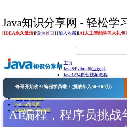
Java知识分享网 - 轻松
[
IDEA永久激活
][
设为首页
] [
加入收藏
][
AI人工智能学习大礼包
]
主页
Java&Python毕业设计
Java1234原创视频教程
Java文档
锋哥开始收AI编程学员啦！(挑战年入30~100万)
Java开源项目
Java工具
java学习路线图
Python路线图
AI编程，程序员挑战年入
AI编程学习路线图