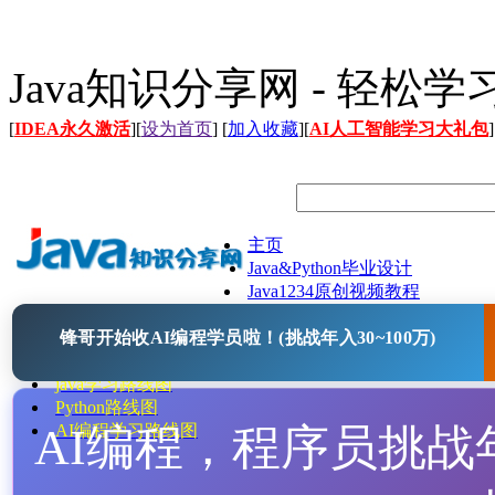
Java知识分享网 - 轻松
[
IDEA永久激活
][
设为首页
] [
加入收藏
][
AI人工智能学习大礼包
]
主页
Java&Python毕业设计
Java1234原创视频教程
Java文档
锋哥开始收AI编程学员啦！(挑战年入30~100万)
Java开源项目
Java工具
java学习路线图
Python路线图
AI编程，程序员挑战年入
AI编程学习路线图