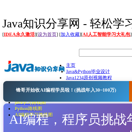
Java知识分享网 - 轻松
[
IDEA永久激活
][
设为首页
] [
加入收藏
][
AI人工智能学习大礼包
]
主页
Java&Python毕业设计
Java1234原创视频教程
Java文档
锋哥开始收AI编程学员啦！(挑战年入30~100万)
Java开源项目
Java工具
java学习路线图
Python路线图
AI编程，程序员挑战年入
AI编程学习路线图