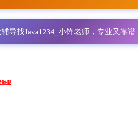
毕设辅导找Java1234_小锋老师，专业又靠谱 Q
权举报