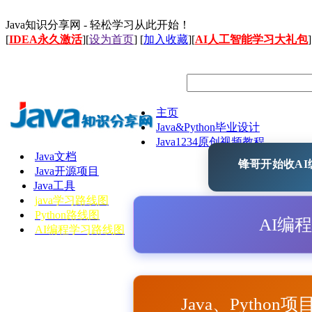
Java知识分享网 - 轻松学习从此开始！
[
IDEA永久激活
][
设为首页
] [
加入收藏
][
AI人工智能学习大礼包
]
主页
Java&Python毕业设计
Java1234原创视频教程
Java文档
锋哥开始收AI编
Java开源项目
Java工具
java学习路线图
Python路线图
AI编
AI编程学习路线图
Java、Python