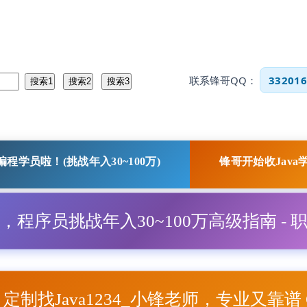
联系锋哥QQ：
332016
程学员啦！(挑战年入30~100万)
锋哥开始收Java
程，程序员挑战年入30~100万高级指南 - 
项目定制找Java1234_小锋老师，专业又靠谱 Q