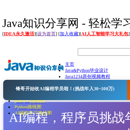
Java知识分享网 - 轻松
[
IDEA永久激活
][
设为首页
] [
加入收藏
][
AI人工智能学习大礼包
]
主页
Java&Python毕业设计
Java1234原创视频教程
Java文档
锋哥开始收AI编程学员啦！(挑战年入30~100万)
Java开源项目
Java工具
java学习路线图
Python路线图
AI编程，程序员挑战年入
AI编程学习路线图