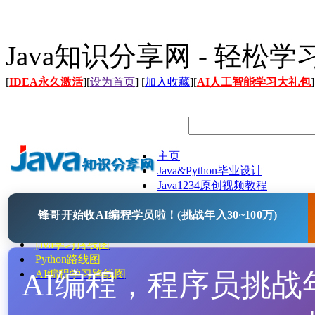
Java知识分享网 - 轻松
[
IDEA永久激活
][
设为首页
] [
加入收藏
][
AI人工智能学习大礼包
]
主页
Java&Python毕业设计
Java1234原创视频教程
Java文档
锋哥开始收AI编程学员啦！(挑战年入30~100万)
Java开源项目
Java工具
java学习路线图
Python路线图
AI编程，程序员挑战年入
AI编程学习路线图