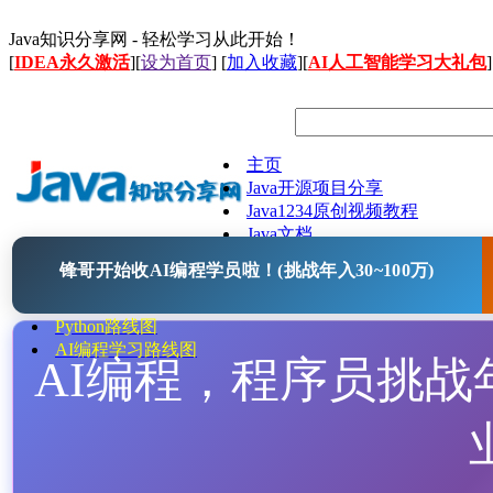
Java知识分享网 - 轻松学习从此开始！
[
IDEA永久激活
][
设为首页
] [
加入收藏
][
AI人工智能学习大礼包
]
主页
Java开源项目分享
Java1234原创视频教程
Java文档
Java视频教程
锋哥开始收AI编程学员啦！(挑战年入30~100万)
Java毕业设计
java学习路线图
Python路线图
AI编程学习路线图
AI编程，程序员挑战年入