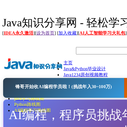
Java知识分享网 - 轻松
[
IDEA永久激活
][
设为首页
] [
加入收藏
][
AI人工智能学习大礼包
]
主页
Java&Python毕业设计
Java1234原创视频教程
Java文档
锋哥开始收AI编程学员啦！(挑战年入30~100万)
Java开源项目
Java工具
java学习路线图
Python路线图
AI编程，程序员挑战年入
AI编程学习路线图