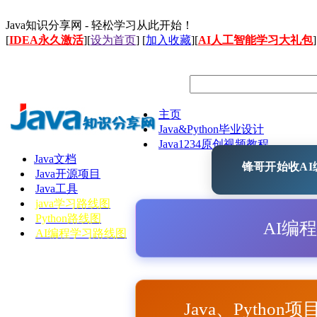
Java知识分享网 - 轻松学习从此开始！
[
IDEA永久激活
][
设为首页
] [
加入收藏
][
AI人工智能学习大礼包
]
主页
Java&Python毕业设计
Java1234原创视频教程
Java文档
锋哥开始收AI编
Java开源项目
Java工具
java学习路线图
Python路线图
AI编
AI编程学习路线图
Java、Python