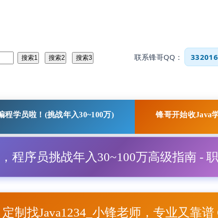
联系锋哥QQ：
332016
程学员啦！(挑战年入30~100万)
锋哥开始收Java
程，程序员挑战年入30~100万高级指南 - 
项目定制找Java1234_小锋老师，专业又靠谱 Q