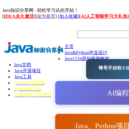
Java知识分享网 - 轻松学习从此开始！
[
IDEA永久激活
][
设为首页
] [
加入收藏
][
AI人工智能学习大礼包
]
主页
Java&Python毕业设计
Java1234原创视频教程
Java文档
锋哥开始收AI编
Java开源项目
Java工具
java学习路线图
Python路线图
AI编
AI编程学习路线图
Java、Python