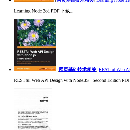
[
网页基础技术相关
]
Learning Node 
Learning Node 2ed PDF 下载...
[
网页基础技术相关
]
RESTful Web AP
RESTful Web API Design with Node.JS - Second Edition PD