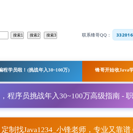
联系锋哥QQ：
332016
程学员啦！(挑战年入30~100万)
锋哥开始收Java
程，程序员挑战年入30~100万高级指南 - 
项目定制找Java1234_小锋老师，专业又靠谱 Q