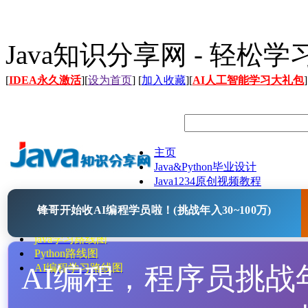
Java知识分享网 - 轻松
[
IDEA永久激活
][
设为首页
] [
加入收藏
][
AI人工智能学习大礼包
]
主页
Java&Python毕业设计
Java1234原创视频教程
Java文档
锋哥开始收AI编程学员啦！(挑战年入30~100万)
Java开源项目
Java工具
java学习路线图
Python路线图
AI编程，程序员挑战年入
AI编程学习路线图