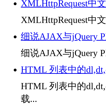
XMLHttpRequest
XMLHttpRequest中
细说AJAX与jQuery 
细说AJAX与jQuery P
HTML 列表中的dl,dt,d
HTML 列表中的dl,dt,
载...