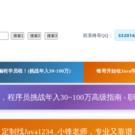
联系锋哥QQ：
332016
程学员啦！(挑战年入30~100万)
锋哥开始收Java
程，程序员挑战年入30~100万高级指南 - 
项目定制找Java1234_小锋老师，专业又靠谱 Q