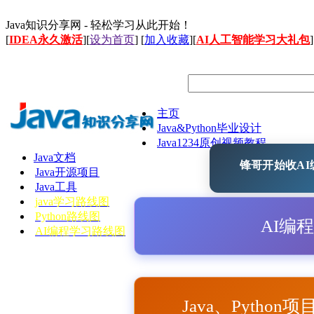
Java知识分享网 - 轻松学习从此开始！
[
IDEA永久激活
][
设为首页
] [
加入收藏
][
AI人工智能学习大礼包
]
主页
Java&Python毕业设计
Java1234原创视频教程
Java文档
锋哥开始收AI编
Java开源项目
Java工具
java学习路线图
Python路线图
AI编
AI编程学习路线图
Java、Python