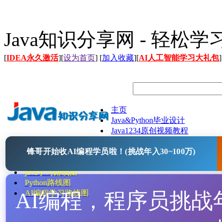
Java知识分享网 - 轻松
[
IDEA永久激活
][
设为首页
] [
加入收藏
][
AI人工智能学习大礼包
]
主页
Java&Python毕业设计
Java1234原创视频教程
Java文档
锋哥开始收AI编程学员啦！(挑战年入30~100万)
Java开源项目
Java工具
java学习路线图
Python路线图
AI编程，程序员挑战年入
AI编程学习路线图