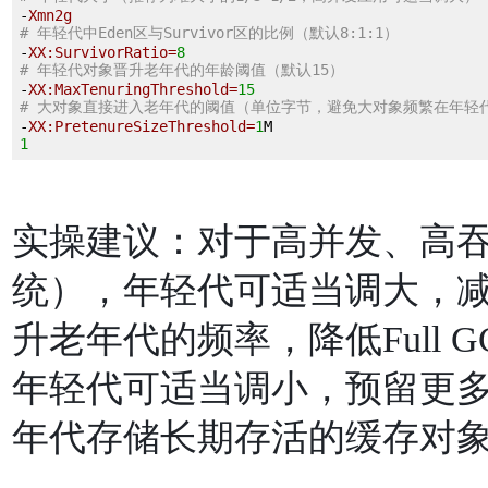

-
Xmn2g
# 年轻代中Eden区与Survivor区的⽐例（默认8:1:1）

-
XX
:SurvivorRatio=
8
# 年轻代对象晋升⽼年代的年龄阈值（默认15）

-
XX
:MaxTenuringThreshold=
15
# ⼤对象直接进⼊⽼年代的阈值（单位字节，避免⼤对象频繁在年轻

-
XX
:PretenureSizeThreshold=
1
1
实操建议：对于⾼并发、⾼
统），年轻代可适当调⼤，
升⽼年代的频率，降低Full
年轻代可适当调⼩，预留更
年代存储⻓期存活的缓存对