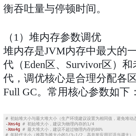
衡吞吐量与停顿时间。
（1）堆内存参数调优
堆内存是JVM内存中最⼤的
代（Eden区、Survivor区）
代，调优核⼼是合理分配各区域
Full GC。常⽤核⼼参数如下
# 初始堆⼤⼩与最⼤堆⼤⼩（⽣产环境建议设置为相同值，避免堆动

-
Xms4g
# 初始堆⼤⼩，建议为物理内存的1/4
-
Xmx4g
# 最⼤堆⼤⼩，建议不超过物理内存的80%
# 年轻代⼤⼩（推荐为堆⼤⼩的1/3~1/2，⾼并发应⽤可适当调⼤）