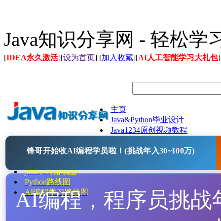
Java知识分享网 - 轻松
[
IDEA永久激活
][
设为首页
] [
加入收藏
][
AI人工智能学习大礼包
]
主页
Java&Python毕业设计
Java1234原创视频教程
Java文档
锋哥开始收AI编程学员啦！(挑战年入30~100万)
Java开源项目
Java工具
java学习路线图
Python路线图
AI编程，程序员挑战年入
AI编程学习路线图