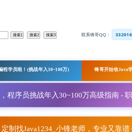
联系锋哥QQ：
332016
程学员啦！(挑战年入30~100万)
锋哥开始收Java
程，程序员挑战年入30~100万高级指南 - 
项目定制找Java1234_小锋老师，专业又靠谱 Q