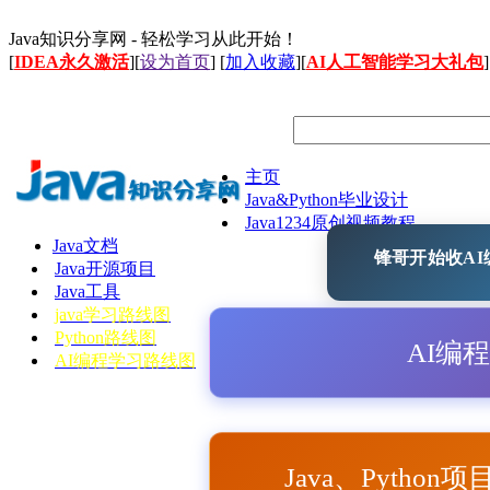
Java知识分享网 - 轻松学习从此开始！
[
IDEA永久激活
][
设为首页
] [
加入收藏
][
AI人工智能学习大礼包
]
主页
Java&Python毕业设计
Java1234原创视频教程
Java文档
锋哥开始收AI编
Java开源项目
Java工具
java学习路线图
Python路线图
AI编
AI编程学习路线图
Java、Python