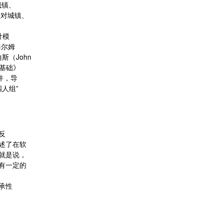
城镇、
于对城镇、
计模
海尔姆
迪斯（John
的基础》
件，导
人组”
被反
述了在软
就是说，
有一定的
承性