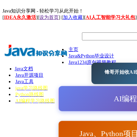
Java知识分享网 - 轻松学习从此开始！
[
IDEA永久激活
][
设为首页
] [
加入收藏
][
AI人工智能学习大礼包
]
主页
Java&Python毕业设计
Java1234原创视频教程
Java文档
锋哥开始收AI编
Java开源项目
Java工具
java学习路线图
Python路线图
AI编
AI编程学习路线图
Java、Python