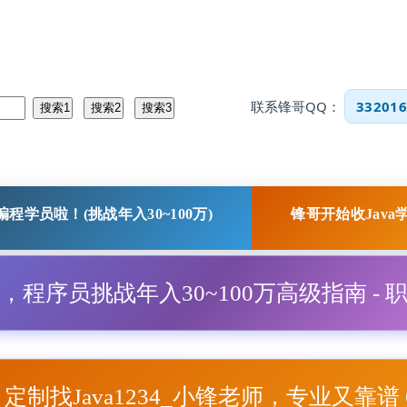
联系锋哥QQ：
332016
程学员啦！(挑战年入30~100万)
锋哥开始收Java
程，程序员挑战年入30~100万高级指南 - 
项目定制找Java1234_小锋老师，专业又靠谱 Q