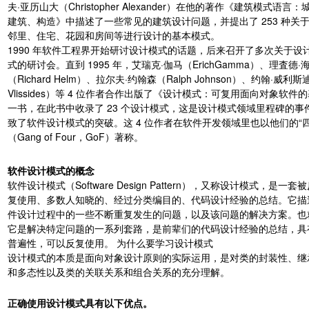
夫·亚历山大（Christopher Alexander）在他的著作《建筑模式语言：
建筑、构造》中描述了一些常见的建筑设计问题，并提出了 253 种关
邻里、住宅、花园和房间等进行设计的基本模式。
1990 年软件工程界开始研讨设计模式的话题，后来召开了多次关于设
式的研讨会。直到 1995 年，艾瑞克·伽马（ErichGamma）、理査德·
（Richard Helm）、拉尔夫·约翰森（Ralph Johnson）、约翰·威利斯
Vlissides）等 4 位作者合作出版了《设计模式：可复用面向对象软件
一书，在此书中收录了 23 个设计模式，这是设计模式领域里程碑的事
致了软件设计模式的突破。这 4 位作者在软件开发领域里也以他们的“四
（Gang of Four，GoF）著称。
软件设计模式的概念
软件设计模式（Software Design Pattern），又称设计模式，是一套
复使用、多数人知晓的、经过分类编目的、代码设计经验的总结。它描
件设计过程中的一些不断重复发生的问题，以及该问题的解决方案。也
它是解决特定问题的一系列套路，是前辈们的代码设计经验的总结，具
普遍性，可以反复使用。 为什么要学习设计模式
设计模式的本质是面向对象设计原则的实际运用，是对类的封装性、继
和多态性以及类的关联关系和组合关系的充分理解。
正确使用设计模式具有以下优点。