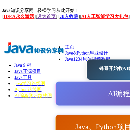
Java知识分享网 - 轻松学习从此开始！
[
IDEA永久激活
][
设为首页
] [
加入收藏
][
AI人工智能学习大礼包
]
主页
Java&Python毕业设计
Java1234原创视频教程
Java文档
锋哥开始收AI编
Java开源项目
Java工具
java学习路线图
Python路线图
AI编
AI编程学习路线图
Java、Python