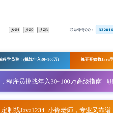
联系锋哥QQ：
332016
程学员啦！(挑战年入30~100万)
锋哥开始收Java
程，程序员挑战年入30~100万高级指南 - 
项目定制找Java1234_小锋老师，专业又靠谱 Q