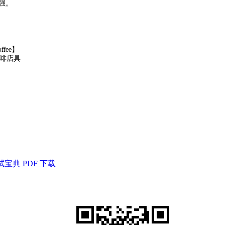
强。
ffee
】
啡店具
试宝典 PDF 下载