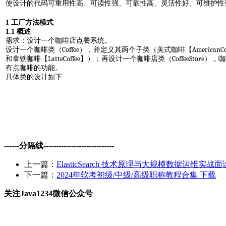
使设计的代码可重用性高、可读性强、可靠性高、灵活性好、可维护性
1
工厂方法模式
1.1
概述
需求：设计一个咖啡店点餐系统。
Coffee
AmericanCo
设计一个咖啡类（
），并定义其两个子类（美式咖啡【
LatteCoffee
CoffeeStore
和拿铁咖啡【
】）；再设计一个咖啡店类（
），咖
有点咖啡的功能。
具体类的设计如下
------分隔线----------------------------
上一篇：
ElasticSearch 技术原理与大规模数据运维实战面
下一篇：
2024年软考初级/中级/高级职称教程合集 下载
关注Java1234微信公众号