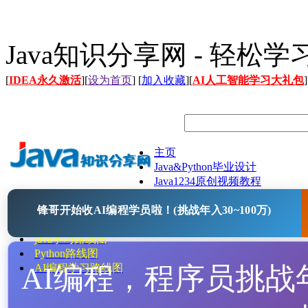
Java知识分享网 - 轻松
[
IDEA永久激活
][
设为首页
] [
加入收藏
][
AI人工智能学习大礼包
]
主页
Java&Python毕业设计
Java1234原创视频教程
Java文档
锋哥开始收AI编程学员啦！(挑战年入30~100万)
Java开源项目
Java工具
java学习路线图
Python路线图
AI编程，程序员挑战年入
AI编程学习路线图