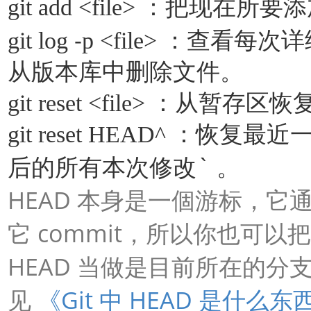
git add <file>
：把现在所要添
-
git log
p <file>
：查看每次详
从版本库中删除文件。
git reset <file>
：从暂存区恢
git reset HEAD^
：恢复最近
`
后的所有本次修改
。
HEAD
本身是一個游标，它
commit
它
，所以你也可以把
HEAD
当做是目前所在的分
Git
HEAD
见
《
中
是什么东