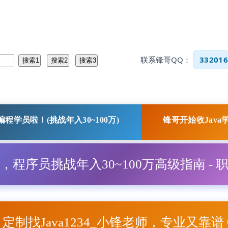
联系锋哥QQ：
332016
程学员啦！(挑战年入30~100万)
锋哥开始收Java
程，程序员挑战年入30~100万高级指南 - 
项目定制找Java1234_小锋老师，专业又靠谱 Q