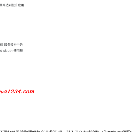
踪和理解整个请求流 程，引⼊了分布式追踪（DistributedTrac