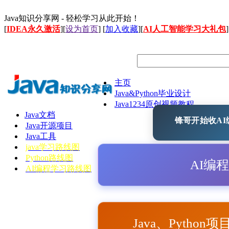
Java知识分享网 - 轻松学习从此开始！
[
IDEA永久激活
][
设为首页
] [
加入收藏
][
AI人工智能学习大礼包
]
主页
Java&Python毕业设计
Java1234原创视频教程
Java文档
锋哥开始收AI编
Java开源项目
Java工具
java学习路线图
Python路线图
AI编
AI编程学习路线图
Java、Python