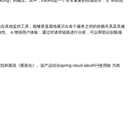
难度：结合其他监控⼯具，能够更直观地展⽰出各个服务之间的依赖关系及其健
致性。 4.增强⽤户体验：通过对请求链路进⾏分析，可以帮助识别瓶颈
图形化》。该产品结合spring-cloud-sleuth使⽤较 为简