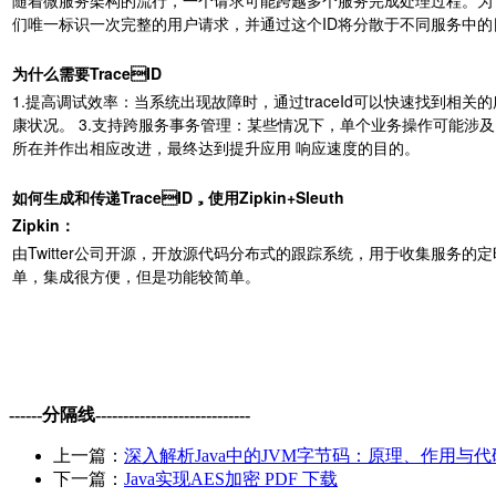
们唯⼀标识⼀次完整的⽤户请求，并通过这个ID将分散于不同服务中的
为什么需要TraceID
1.提⾼调试效率：当系统出现故障时，通过traceId可以快速找到
康状况。 3.⽀持跨服务事务管理：某些情况下，单个业务操作可能涉及
所在并作出相应改进，最终达到提升应⽤ 响应速度的⽬的。
如何⽣成和传递TraceID，使⽤Zipkin+Sleuth
Zipkin：
由Twitter公司开源，开放源代码分布式的跟踪系统，⽤于收集服务的定时
单，集成很⽅便，但是功能较简单。
------分隔线----------------------------
上一篇：
深入解析Java中的JVM字节码：原理、作用与代码
下一篇：
Java实现AES加密 PDF 下载