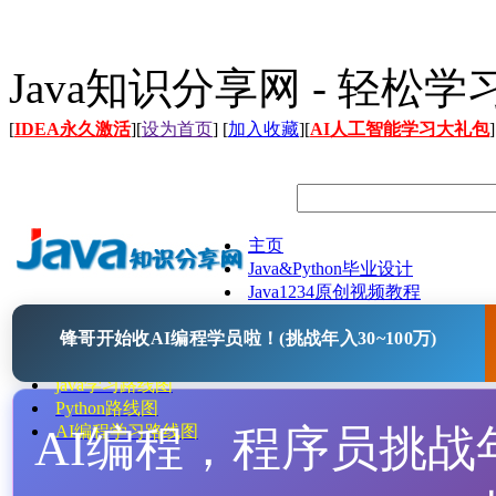
Java知识分享网 - 轻松
[
IDEA永久激活
][
设为首页
] [
加入收藏
][
AI人工智能学习大礼包
]
主页
Java&Python毕业设计
Java1234原创视频教程
Java文档
锋哥开始收AI编程学员啦！(挑战年入30~100万)
Java开源项目
Java工具
java学习路线图
Python路线图
AI编程，程序员挑战年入
AI编程学习路线图