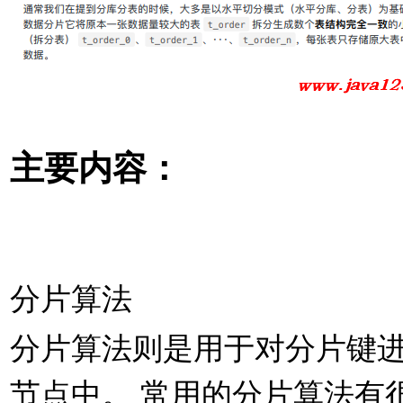
主要内容：
分⽚算法
分⽚算法则是⽤于对分⽚键
节点中。 常⽤的分⽚算法有