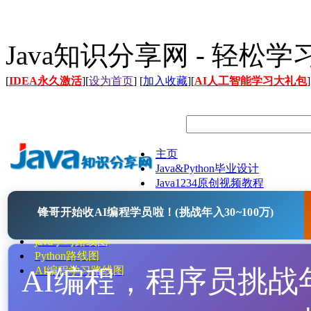
Java知识分享网 - 轻松
[
IDEA永久激活
][
设为首页
] [
加入收藏
][
AI人工智能学习大礼包
]
主页
Java&Python毕业设计
Java1234原创视频教程
Java文档
锋哥开始收AI编程学员啦！(挑战年入30~100万)
Java开源项目
Java工具
java学习路线图
Python路线图
AI编程，程序员挑战年入
AI编程学习路线图