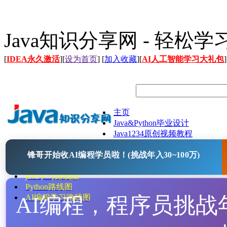
Java知识分享网 - 轻松
[
IDEA永久激活
][
设为首页
] [
加入收藏
][
AI人工智能学习大礼包
]
主页
Java&Python毕业设计
Java1234原创视频教程
Java文档
锋哥开始收AI编程学员啦！(挑战年入30~100万)
Java开源项目
Java工具
java学习路线图
Python路线图
AI编程，程序员挑战年入
AI编程学习路线图