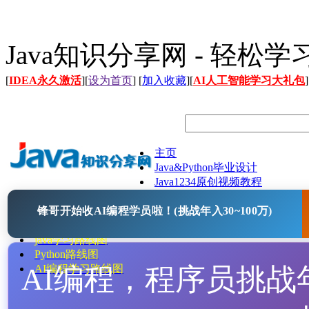
Java知识分享网 - 轻松
[
IDEA永久激活
][
设为首页
] [
加入收藏
][
AI人工智能学习大礼包
]
主页
Java&Python毕业设计
Java1234原创视频教程
Java文档
锋哥开始收AI编程学员啦！(挑战年入30~100万)
Java开源项目
Java工具
java学习路线图
Python路线图
AI编程，程序员挑战年入
AI编程学习路线图