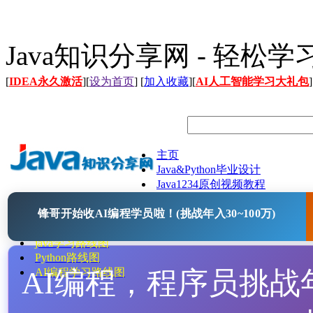
Java知识分享网 - 轻松
[
IDEA永久激活
][
设为首页
] [
加入收藏
][
AI人工智能学习大礼包
]
主页
Java&Python毕业设计
Java1234原创视频教程
Java文档
锋哥开始收AI编程学员啦！(挑战年入30~100万)
Java开源项目
Java工具
java学习路线图
Python路线图
AI编程，程序员挑战年入
AI编程学习路线图