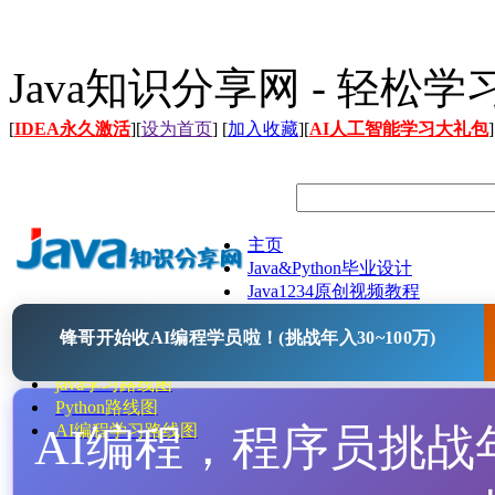
Java知识分享网 - 轻松
[
IDEA永久激活
][
设为首页
] [
加入收藏
][
AI人工智能学习大礼包
]
主页
Java&Python毕业设计
Java1234原创视频教程
Java文档
锋哥开始收AI编程学员啦！(挑战年入30~100万)
Java开源项目
Java工具
java学习路线图
Python路线图
AI编程，程序员挑战年入
AI编程学习路线图