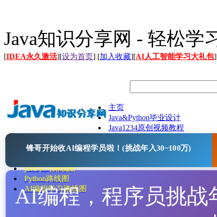
Java知识分享网 - 轻松
[
IDEA永久激活
][
设为首页
] [
加入收藏
][
AI人工智能学习大礼包
]
主页
Java&Python毕业设计
Java1234原创视频教程
Java文档
锋哥开始收AI编程学员啦！(挑战年入30~100万)
Java开源项目
Java工具
java学习路线图
Python路线图
AI编程，程序员挑战年入
AI编程学习路线图