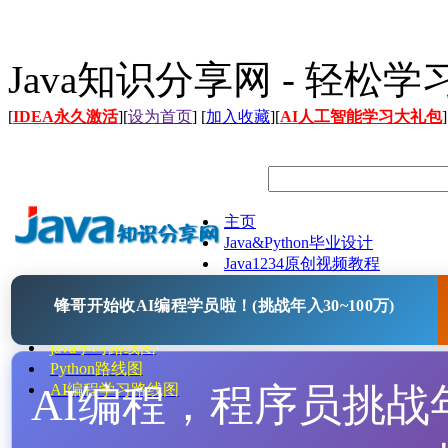
Java知识分享网 - 轻松
[
IDEA永久激活
][
设为首页
] [
加入收藏
][
AI人工智能学习大礼包
]
主页
Java&Python毕业设计
Java1234原创视频教程
Java文档
锋哥开始收AI编程学员啦！(挑战年入30~100万)
Java开源项目
Java工具
java学习路线图
Python路线图
AI编程，程序员挑战年入
AI编程学习路线图