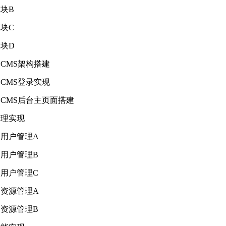
块B
块C
块D
CMS架构搭建
CMS登录实现
CMS后台主页面搭建
管理实现
用户管理A
用户管理B
用户管理C
资源管理A
资源管理B