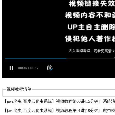
视频教程清单
【java爬虫-百度云爬虫系统】视频教程第00讲[15分钟]
-
系统
【java爬虫-百度云爬虫系统】视频教程第01讲[19分钟]
-
爬虫模