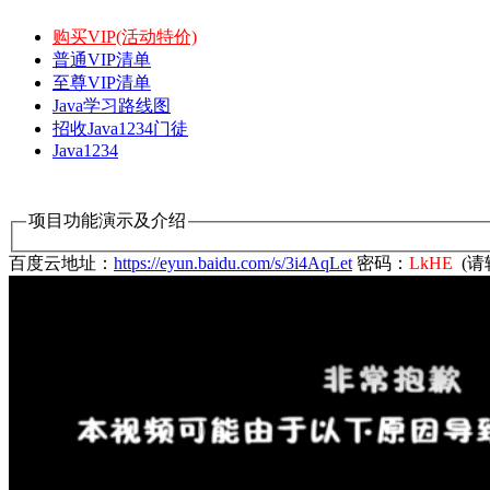
项目功能演示及介绍
百度云地址：
https://eyun.baidu.com/s/3i4AqLet
密码：
LkHE
(请