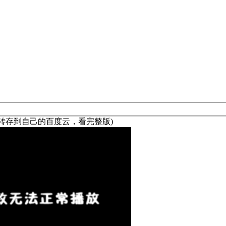
转存到自己的百度云，看完整版)