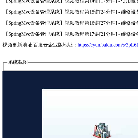
【SpringMvc设备管理系统】视频教程第14讲[17分钟]
-
使用设
【SpringMvc设备管理系统】视频教程第15讲[24分钟]
-
维修设
【SpringMvc设备管理系统】视频教程第16讲[27分钟]
-
维修设
【SpringMvc设备管理系统】视频教程第17讲[21分钟]
-
维修设
视频更新地址 百度云企业版地址：
https://eyun.baidu.com/s/3p
系统截图