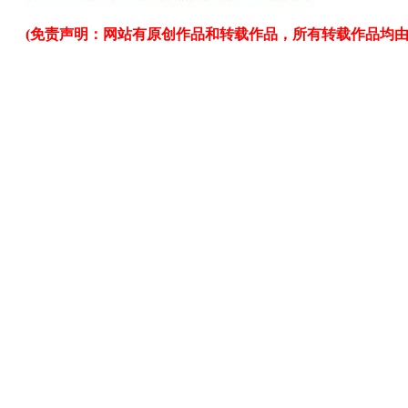
(免责声明：网站有原创作品和转载作品，所有转载作品均由