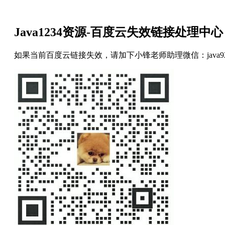
Java1234资源-百度云失效链接处理中心
如果当前百度云链接失效，请加下小锋老师助理微信：java9