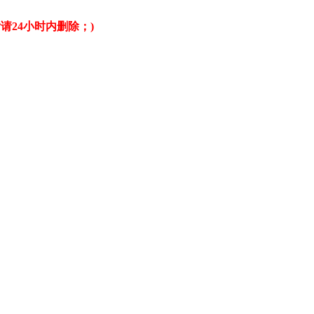
24小时内删除；)