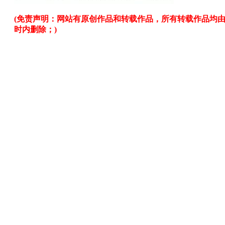
(免责声明：网站有原创作品和转载作品，所有转载作品均由
时内删除；)