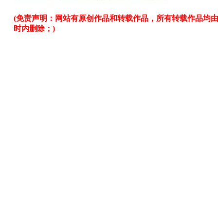
(免责声明：网站有原创作品和转载作品，所有转载作品均由
时内删除；)