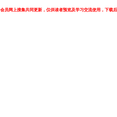
会员网上搜集共同更新，仅供读者预览及学习交流使用，下载后请