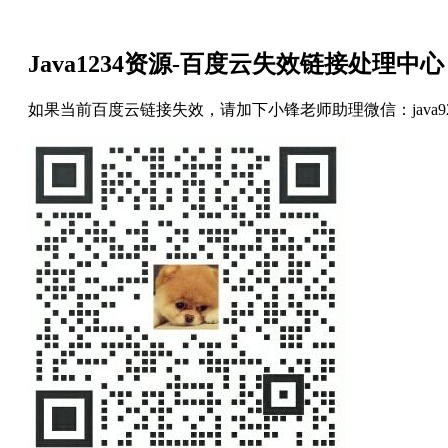
Java1234资源-百度云失效链接处理中心
如果当前百度云链接失效，请加下小锋老师助理微信：java9