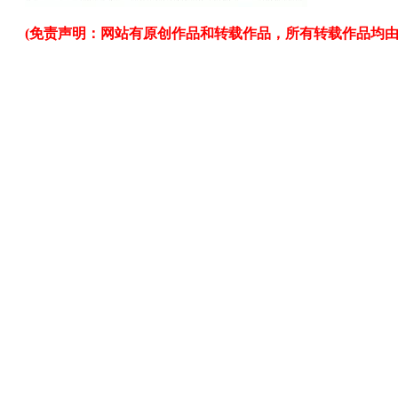
(免责声明：网站有原创作品和转载作品，所有转载作品均由