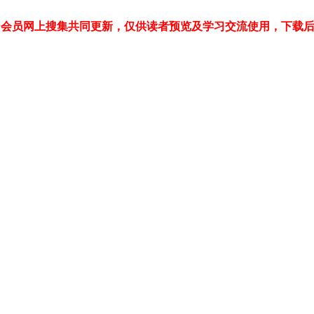
会员网上搜集共同更新，仅供读者预览及学习交流使用，下载后请