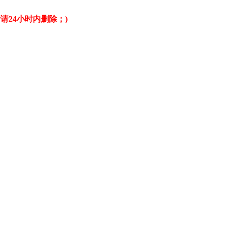
24小时内删除；)