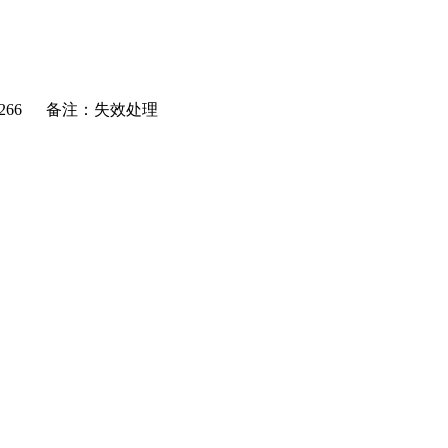
266 备注：失效处理