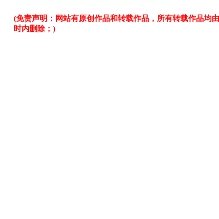
(免责声明：网站有原创作品和转载作品，所有转载作品均由
时内删除；)