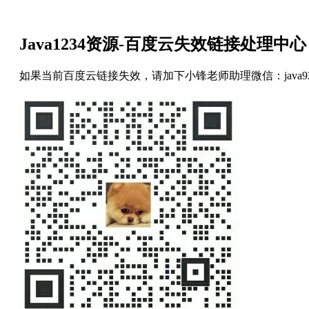
Java1234资源-百度云失效链接处理中心
如果当前百度云链接失效，请加下小锋老师助理微信：java9