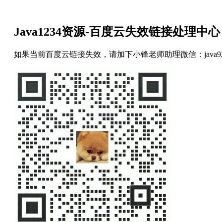
Java1234资源-百度云失效链接处理中心
如果当前百度云链接失效，请加下小锋老师助理微信：java9