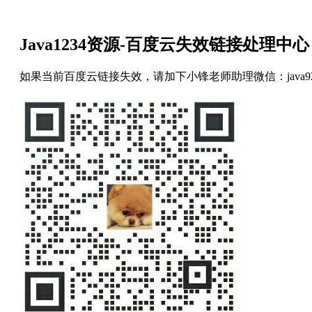
Java1234资源-百度云失效链接处理中心
如果当前百度云链接失效，请加下小锋老师助理微信：java9