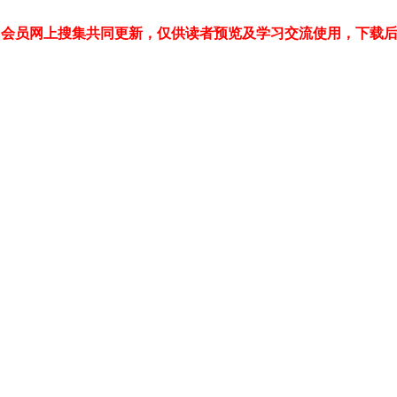
会员网上搜集共同更新，仅供读者预览及学习交流使用，下载后请