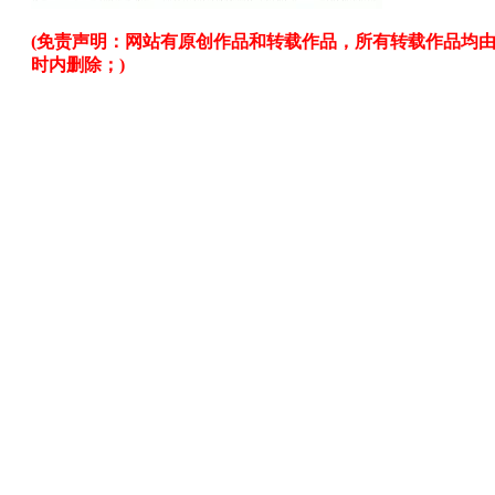
(免责声明：网站有原创作品和转载作品，所有转载作品均由
时内删除；)