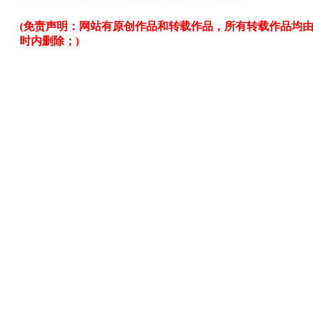
(免责声明：网站有原创作品和转载作品，所有转载作品均由
时内删除；)