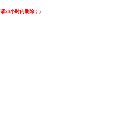
24小时内删除；)